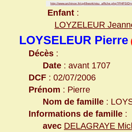
http://www.archinoe.fr/cg49work/visu_affiche.php?PHPSI
Enfant
:
LOYZELEUR Jeann
LOYSELEUR Pierre
Décès
:
Date
: avant 1707
DCF
: 02/07/2006
Prénom
: Pierre
Nom de famille
: LOY
Informations de famille
:
avec
DELAGRAYE Mic