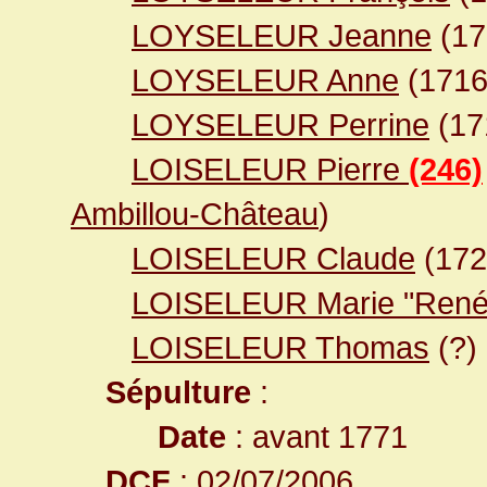
LOYSELEUR Jeanne
(1
LOYSELEUR Anne
(171
LOYSELEUR Perrine
(17
LOISELEUR Pierre
(246)
Ambillou-Château
)
LOISELEUR Claude
(17
LOISELEUR Marie "René
LOISELEUR Thomas
(?)
Sépulture
:
Date
: avant 1771
DCF
: 02/07/2006