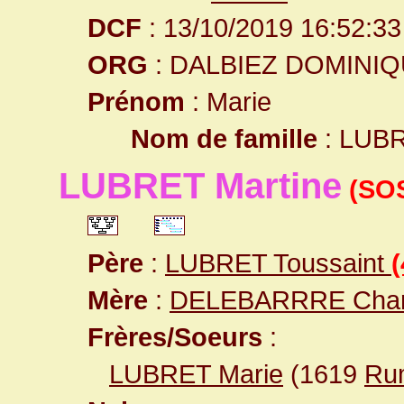
DCF
: 13/10/2019 16:52:33
ORG
: DALBIEZ DOMINI
Prénom
: Marie
Nom de famille
: LUB
LUBRET Martine
(SOS
Père
:
LUBRET Toussaint
(
Mère
:
DELEBARRRE Char
Frères/Soeurs
:
LUBRET Marie
(1619
Ru