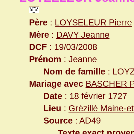
Père
:
LOYSELEUR Pierre
Mère
:
DAVY Jeanne
DCF
: 19/03/2008
Prénom
: Jeanne
Nom de famille
: LOY
Mariage avec
BASCHER Pi
Date
: 18 février 1727
Lieu
:
Grézillé Maine-e
Source
: AD49
Texte exact prove