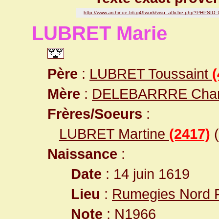
http://www.archinoe.fr/cg49work/visu_affiche.php?PHPSI
LUBRET Marie
Père
:
LUBRET Toussaint
(
Mère
:
DELEBARRRE Char
Frères/Soeurs
:
LUBRET Martine
(2417)
(
Naissance
:
Date
: 14 juin 1619
Lieu
:
Rumegies Nord 
Note
:
N1966