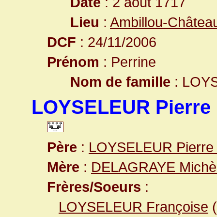
Date
: 2 août 1717
Lieu
:
Ambillou-Château
DCF
: 24/11/2006
Prénom
: Perrine
Nom de famille
: LOY
LOYSELEUR Pierre
Père
:
LOYSELEUR Pierr
Mère
:
DELAGRAYE Michè
Frères/Soeurs
:
LOYSELEUR Françoise
(