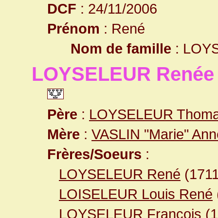
DCF
: 24/11/2006
Prénom
: René
Nom de famille
: LOY
LOYSELEUR Renée
Père
:
LOYSELEUR Thom
Mère
:
VASLIN "Marie" An
Frères/Soeurs
:
LOYSELEUR René
(171
LOISELEUR Louis René
LOYSELEUR François
(