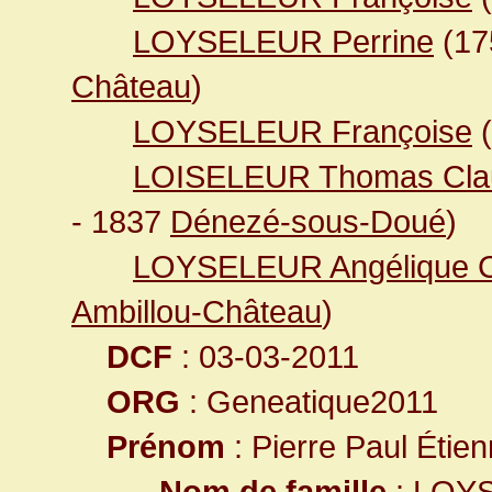
LOYSELEUR Perrine
(17
Château
)
LOYSELEUR Françoise
(
LOISELEUR Thomas Clau
- 1837
Dénezé-sous-Doué
)
LOYSELEUR Angélique C
Ambillou-Château
)
DCF
: 03-03-2011
ORG
: Geneatique2011
Prénom
: Pierre Paul Étie
Nom de famille
: LOY